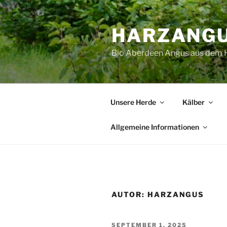
Zum
Inhalt
HARZANG
springen
Bio Aberdeen Angus aus dem 
Unsere Herde
Kälber
Allgemeine Informationen
AUTOR:
HARZANGUS
VERÖFFENTLICHT
SEPTEMBER 1, 2025