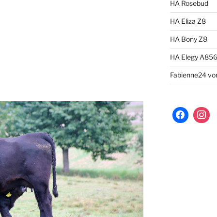
HA Rosebud
HA Eliza Z8
HA Bony Z8
HA Elegy A85
Fabienne24 von