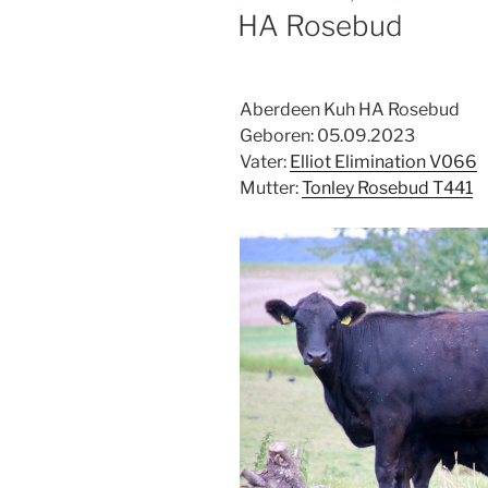
AM
HA Rosebud
Aberdeen Kuh HA Rosebud
Geboren: 05.09.2023
Vater:
Elliot Elimination V066
Mutter:
Tonley Rosebud T441