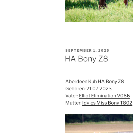
VERÖFFENTLICHT
SEPTEMBER 1, 2025
AM
HA Bony Z8
Aberdeen Kuh HA Bony Z8
Geboren: 21.07.2023
Vater:
Elliot Elimination V066
Mutter:
Idvies Miss Bony T802