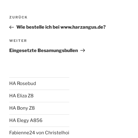
Beitragsnavigation
Vorheriger
ZURÜCK
Beitrag
Wie bestelle ich bei www.harzangus.de?
Nächster
WEITER
Beitrag
Eingesetzte Besamungsbullen
HA Rosebud
HA Eliza Z8
HA Bony Z8
HA Elegy A856
Fabienne24 von Christelhoi