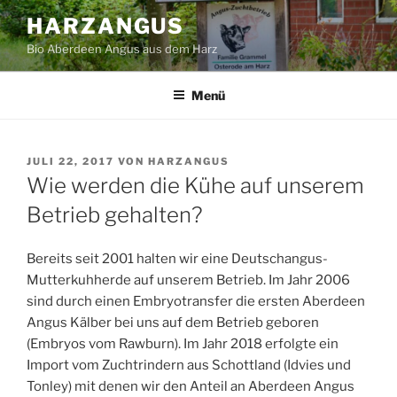
Zum
HARZANGUS
Inhalt
Bio Aberdeen Angus aus dem Harz
springen
Menü
VERÖFFENTLICHT
JULI 22, 2017
VON
HARZANGUS
AM
Wie werden die Kühe auf unserem
Betrieb gehalten?
Bereits seit 2001 halten wir eine Deutschangus-
Mutterkuhherde auf unserem Betrieb. Im Jahr 2006
sind durch einen Embryotransfer die ersten Aberdeen
Angus Kälber bei uns auf dem Betrieb geboren
(Embryos vom Rawburn). Im Jahr 2018 erfolgte ein
Import vom Zuchtrindern aus Schottland (Idvies und
Tonley) mit denen wir den Anteil an Aberdeen Angus