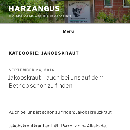
Zum
HARZANGUS
Inhalt
Bio Aberdeen Angus aus dem Harz
springen
Menü
KATEGORIE:
JAKOBSKRAUT
VERÖFFENTLICHT
SEPTEMBER 24, 2016
AM
Jakobskraut – auch bei uns auf dem
Betrieb schon zu finden
Auch bei uns ist schon zu finden: Jakobskreuzkraut
Jakobskreutkraut enthält Pyrrolizidin- Alkaloide,