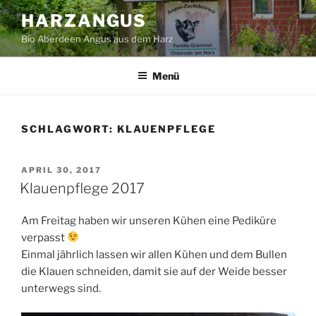
Zum
HARZANGUS
Inhalt
Bio Aberdeen Angus aus dem Harz
springen
Menü
SCHLAGWORT:
KLAUENPFLEGE
VERÖFFENTLICHT
APRIL 30, 2017
AM
Klauenpflege 2017
Am Freitag haben wir unseren Kühen eine Pediküre
verpasst
Einmal jährlich lassen wir allen Kühen und dem Bullen
die Klauen schneiden, damit sie auf der Weide besser
unterwegs sind.