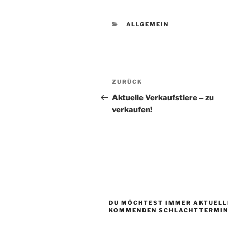
KATEGORIEN
ALLGEMEIN
Beitragsnavigation
Vorheriger
ZURÜCK
Beitrag
Aktuelle Verkaufstiere – zu
verkaufen!
DU MÖCHTEST IMMER AKTUELLE
KOMMENDEN SCHLACHTTERMIN