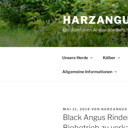
Zum
Inhalt
HARZANG
springen
Bio Aberdeen Angus aus dem 
Unsere Herde
Kälber
Allgemeine Informationen
VERÖFFENTLICHT
MAI 11, 2018
VON
HARZANGUS
AM
Black Angus Rinde
Biobetrieb zu verk