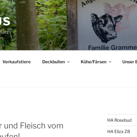
US
Harz
Verkaufstiere
Deckbullen
Kühe/Färsen
Unser 
HA Rosebud
r und Fleisch vom
HA Eliza Z8
aufen!